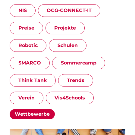
NIS
OCG-CONNECT-IT
Preise
Projekte
Robotic
Schulen
SMARCO
Sommercamp
Think Tank
Trends
Verein
Vis4Schools
Wettbewerbe
Image