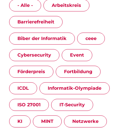
- Alle -
Arbeitskreis
Barrierefreiheit
Biber der Informatik
ceee
Cybersecurity
Event
Förderpreis
Fortbildung
ICDL
Informatik-Olympiade
ISO 27001
IT-Security
KI
MINT
Netzwerke