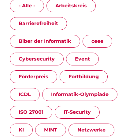
- Alle -
Arbeitskreis
Barrierefreiheit
Biber der Informatik
ceee
Cybersecurity
Event
Förderpreis
Fortbildung
ICDL
Informatik-Olympiade
ISO 27001
IT-Security
KI
MINT
Netzwerke