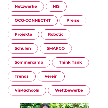
Netzwerke
NIS
OCG-CONNECT-IT
Preise
Projekte
Robotic
Schulen
SMARCO
Sommercamp
Think Tank
Trends
Verein
Vis4Schools
Wettbewerbe
Image