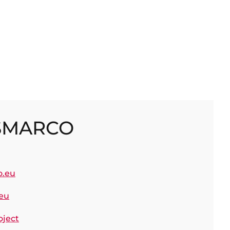
 SMARCO
.eu
eu
oject