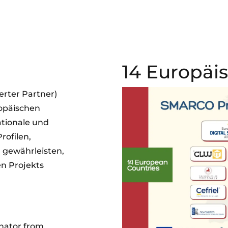
14 Europäi
erter Partner)
ropäischen
ationale und
rofilen,
 gewährleisten,
en Projekts
nator from