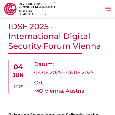
Tog
Direkt zum Inhalt
IDSF 2025 -
International Digital
Security Forum Vienna
Datum:
04
04.06.2025 - 06.06.2025
JUN
Ort:
2025
MQ Vienna, Austria
Balancing Sovereignty and Solidarity in the