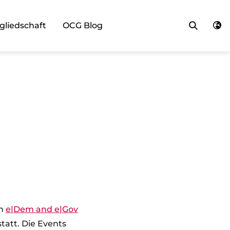
Such
gliedschaft
OCG Blog
an
e|Dem and e|Gov
tatt. Die Events