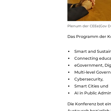
Plenum der CEEe|Gov Da
Das Programm der Ko
Smart and Sustain
Connecting educa
eGovernment, Digi
Multi-level Gove
Cybersecurity,
Smart Cities und
AI in Public Admin
Die Konferenz bot ei
Austausch bezüglich 