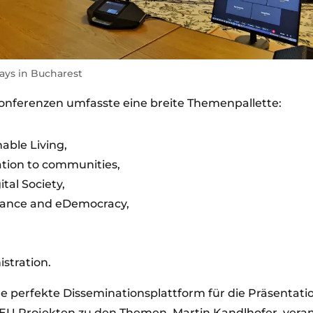
ys in Bucharest
nferenzen umfasste eine breite Themenpallette:
able Living,
tion to communities,
tal Society,
rnance and eDemocracy,
istration.
ne perfekte Disseminationsplattform für die Präsentat
EU Projekten zu den Themen. Martin Kandlhofer, veran