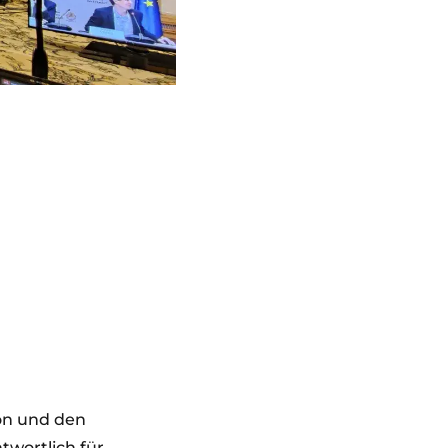
ion und den
twortlich für