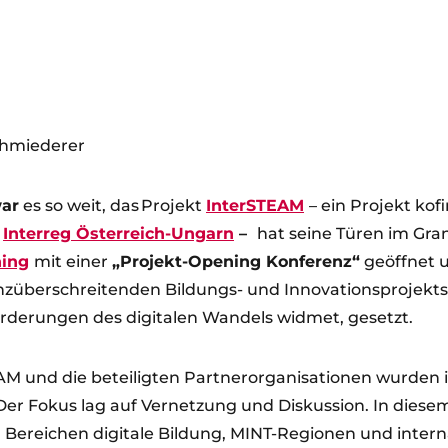
chmiederer
war
es so weit, das Projekt
InterSTEAM
– ein Projekt kof
Interreg Österreich-Ungarn
–
hat seine Türen im Gra
ning
mit einer
„Projekt-Opening Konferenz“
geöffnet 
nzüberschreitenden Bildungs- und Innovationsprojekts,
forderungen des digitalen Wandels widmet, gesetzt.
AM und die beteiligten Partnerorganisationen wurden i
Der Fokus lag auf Vernetzung und Diskussion. In diese
 Bereichen digitale Bildung, MINT-Regionen und intern