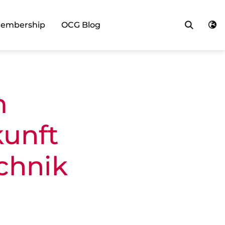
Searc
embership
OCG Blog
m
kunft
chnik