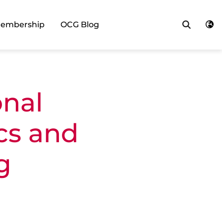
Searc
embership
OCG Blog
onal
cs and
g