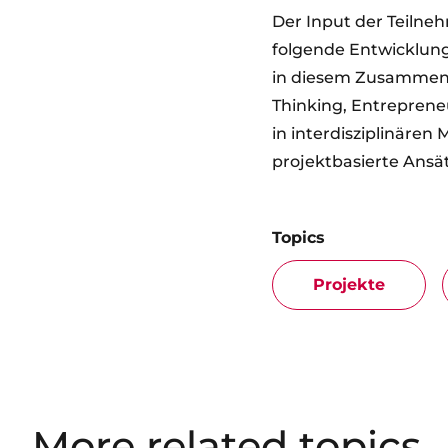
Der Input der Teilnehm
folgende Entwicklung
in diesem Zusammenha
Thinking, Entrepreneu
in interdisziplinären
projektbasierte Ansä
Topics
Projekte
More related topics