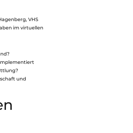
 Hagenberg, VHS
aben im virtuellen
ind?
implementiert
ttlung?
tschaft und
en