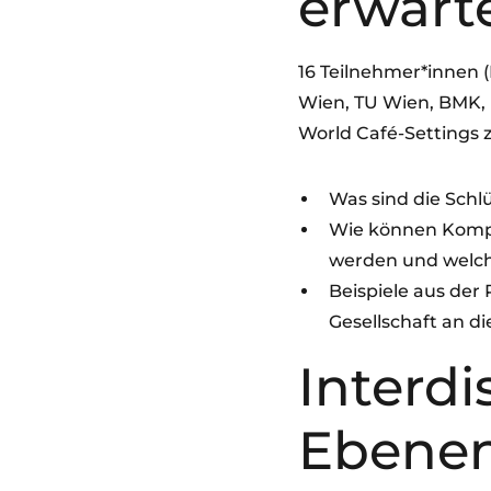
erwart
16 Teilnehmer*innen 
Wien, TU Wien, BMK, 
World Café-Settings z
Was sind die Schl
Wie können Kompe
werden und welch
Beispiele aus der
Gesellschaft an d
Interdi
Ebene