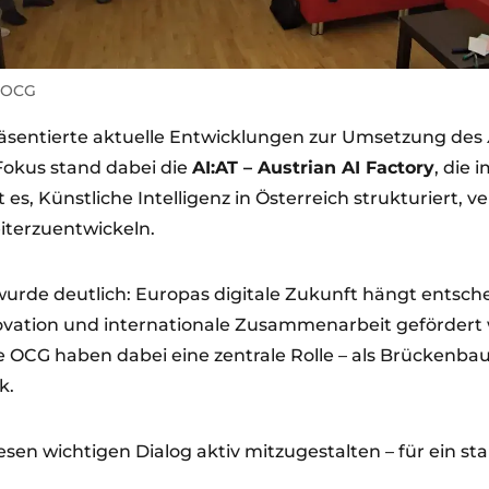
 OCG
präsentierte aktuelle Entwicklungen zur Umsetzung des
Fokus stand dabei die
AI:AT – Austrian AI Factory
, die i
 ist es, Künstliche Intelligenz in Österreich strukturiert,
iterzuentwickeln.
wurde deutlich: Europas digitale Zukunft hängt entsch
novation und internationale Zusammenarbeit geförder
ie OCG haben dabei eine zentrale Rolle – als Brückenb
k.
esen wichtigen Dialog aktiv mitzugestalten – für ein sta