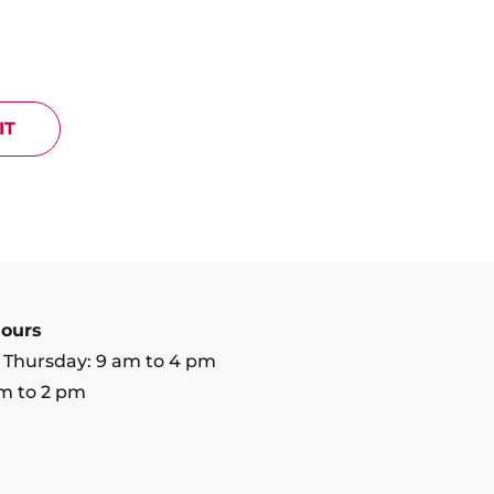
IT
ours
 Thursday: 9 am to 4 pm
am to 2 pm