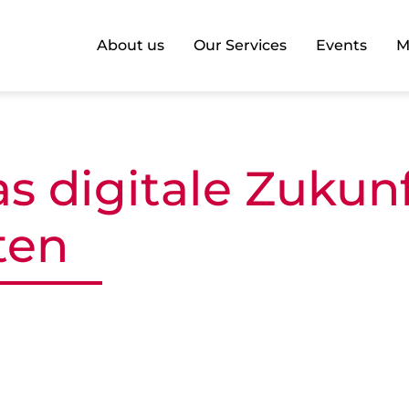
About us
Our Services
Events
M
s digitale Zukun
ten