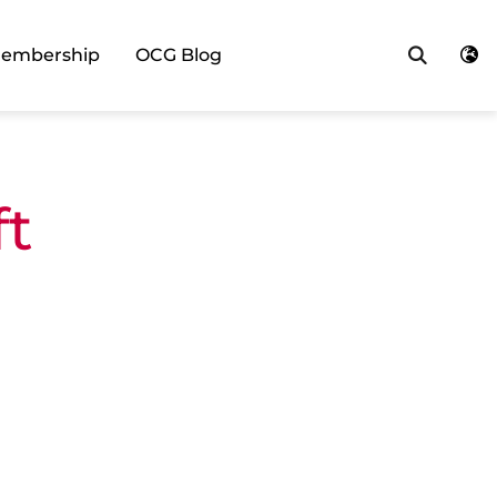
Searc
embership
OCG Blog
ft