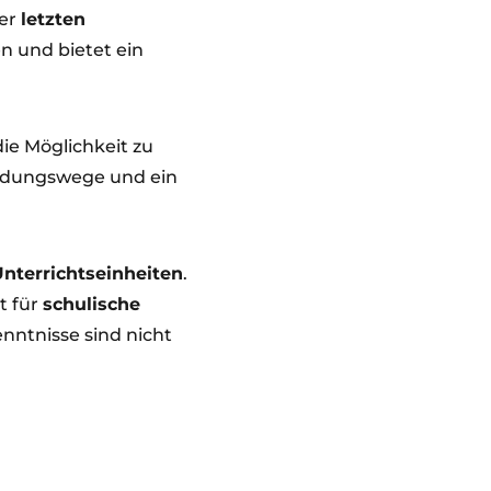
der
letzten
en und bietet ein
die Möglichkeit zu
ildungswege und ein
Unterrichtseinheiten
.
t für
schulische
enntnisse sind nicht