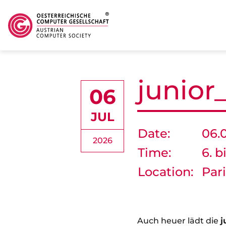
Skip to main content
junior
06
JUL
Date:
06.
2026
Time:
6. b
Location:
Par
Auch heuer lädt die
j