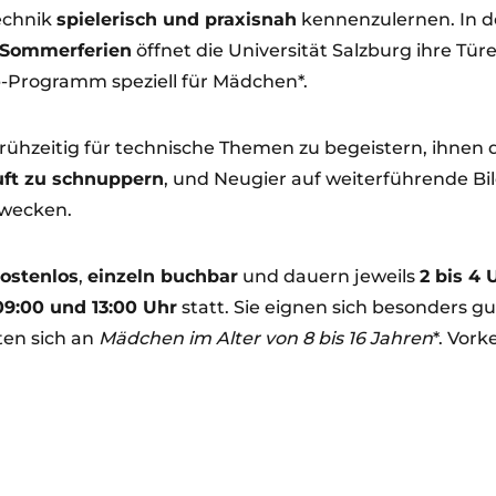
Technik
spielerisch und praxisnah
kennenzulernen. In 
 Sommerferien
öffnet die Universität Salzburg ihre Tür
p-Programm speziell für Mädchen*.
 frühzeitig für technische Themen zu begeistern, ihnen 
uft zu schnuppern
, und Neugier auf weiterführende B
 wecken.
ostenlos
,
einzeln buchbar
und dauern jeweils
2 bis 4 
9:00 und 13:00 Uhr
statt. Sie eignen sich besonders gu
ten sich an
Mädchen im Alter von 8 bis 16 Jahren
*. Vork