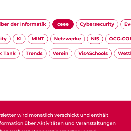
iber der Informatik
ceee
Cybersecurity
Ev
ity
KI
MINT
Netzwerke
NIS
OCG-CON
k Tank
Trends
Verein
Vis4Schools
Wett
letter wird monatlich verschickt und enthält
nformation über Aktivitäten und Veranstaltungen