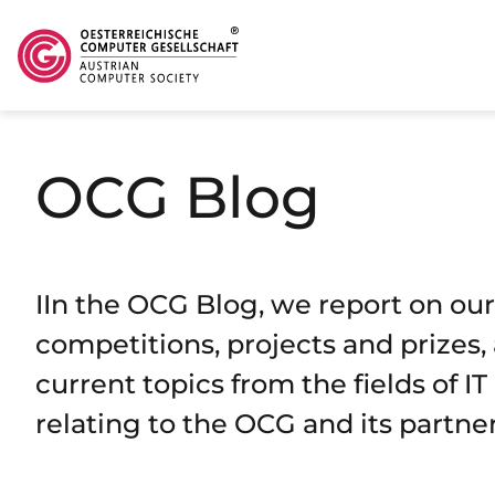
Skip to main content
OCG Blog
IIn the OCG Blog, we report on our
competitions, projects and prizes, 
current topics from the fields of I
relating to the OCG and its partner