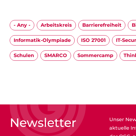
- Any -
Arbeitskreis
Barrierefreiheit
B
Informatik-Olympiade
ISO 27001
IT-Secur
Schulen
SMARCO
Sommercamp
Thin
Newsletter
Unser News
aktuelle I