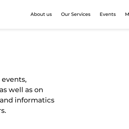
About us
Our Services
Events
M
 events,
as well as on
T and informatics
s.