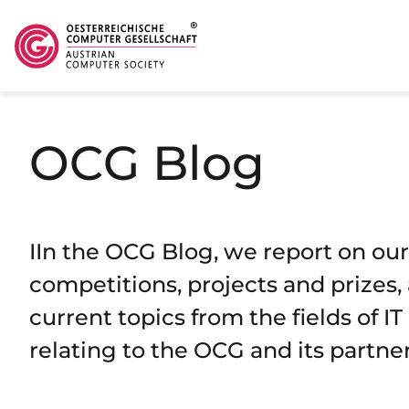
Skip to main content
OCG Blog
IIn the OCG Blog, we report on our
competitions, projects and prizes, 
current topics from the fields of I
relating to the OCG and its partner