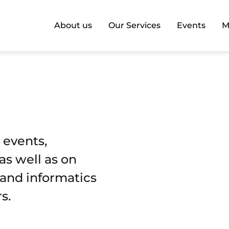
About us
Our Services
Events
M
 events,
as well as on
T and informatics
s.