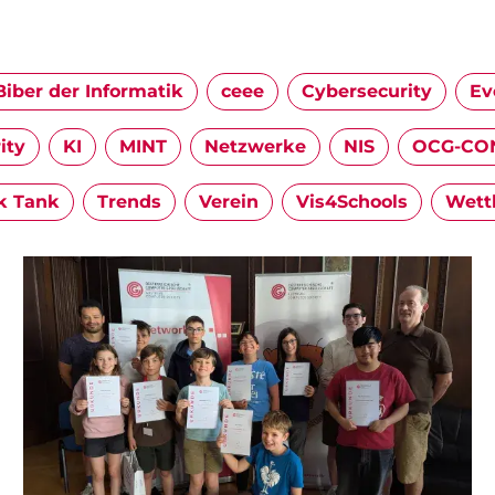
Biber der Informatik
ceee
Cybersecurity
Ev
ity
KI
MINT
Netzwerke
NIS
OCG-CON
k Tank
Trends
Verein
Vis4Schools
Wett
Image