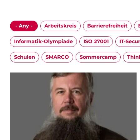
- Any -
Arbeitskreis
Barrierefreiheit
Informatik-Olympiade
ISO 27001
IT-Secur
Schulen
SMARCO
Sommercamp
Thin
Image