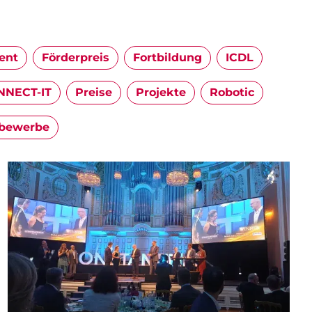
ent
Förderpreis
Fortbildung
ICDL
NECT-IT
Preise
Projekte
Robotic
bewerbe
Image